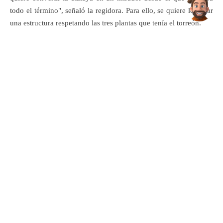
todo el término", señaló la regidora. Para ello, se quiere levantar
una estructura respetando las tres plantas que tenía el torreón.
CONSOLIDACIÓN DEL CASTILLO
El 9 de diciembre de 2025 se iniciaron los trabajos de
consolidación del Castillo (Torre - Fortaleza) por la empresa