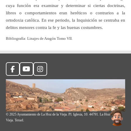
cuya función era examinar y determinar si ciertas doctrinas,
libros o comportamientos eran heréticos o contrarios a la
ortodoxia católica. En ese periodo, la Inquisición se centraba en
delitos menores contra la fe y las buenas costumbres.
Bibliografía: Linajes de Aragón Tomo VII.
F
Y
I
a
o
n
c
u
s
e
T
t
b
u
a
o
b
g
o
e
r
© 2025 Ayuntamiento de La Hoz de la Vieja. Pl. Iglesia, 10. 44791. La Hoz de la
k
a
Vieja. Teruel.
m