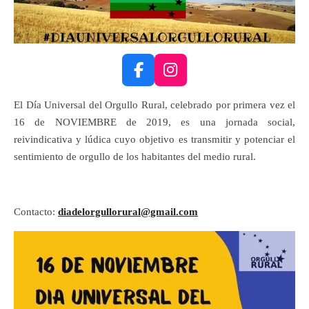
F
I
a
n
El Día Universal del Orgullo Rural, celebrado por primera vez el
c
s
e
t
16 de NOVIEMBRE de 2019, es una jornada social,
b
a
reivindicativa y lúdica cuyo objetivo es transmitir y potenciar el
o
g
sentimiento de orgullo de los habitantes del medio rural.
o
r
k
a
m
Contacto:
diadelorgullorural@gmail.com