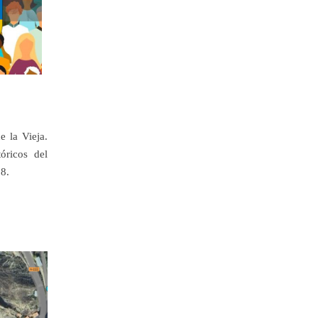
e la Vieja.
tóricos del
88.