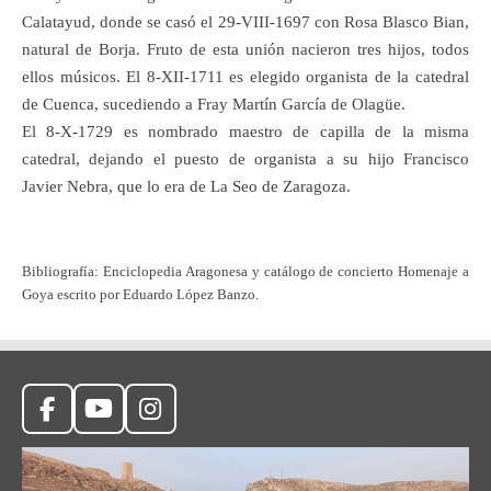
Calatayud, donde se casó el 29-VIII-1697 con Rosa Blasco Bian,
natural de Borja. Fruto de esta unión nacieron tres hijos, todos
ellos músicos. El 8-XII-1711 es elegido organista de la catedral
de Cuenca, sucediendo a Fray Martín García de Olagüe.
El 8-X-1729 es nombrado maestro de capilla de la misma
catedral, dejando el puesto de organista a su hijo Francisco
Javier Nebra, que lo era de La Seo de Zaragoza.
Bibliografía: Enciclopedia Aragonesa y catálogo de concierto Homenaje a
Goya escrito por Eduardo López Banzo.
F
Y
I
a
o
n
c
u
s